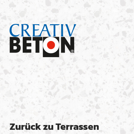
Zurück zu Terrassen