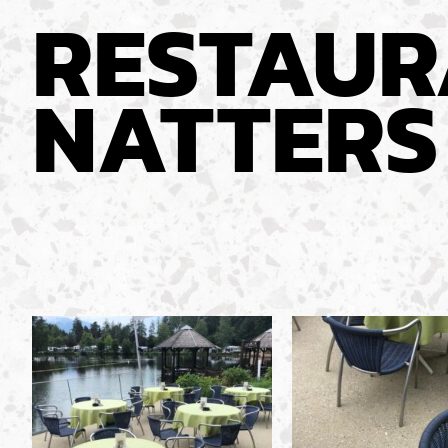
RESTAUR
NATTERS