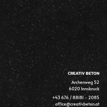
CREATIV BETON
Archenweg 52
6020 Innsbruck
+43 676 / 88181 - 2085
office@creativbeton.at